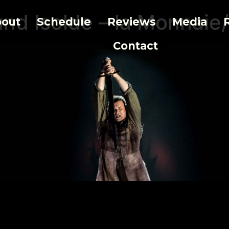
und Isolde – la Monnai
out
Schedule
Reviews
Media
Contact