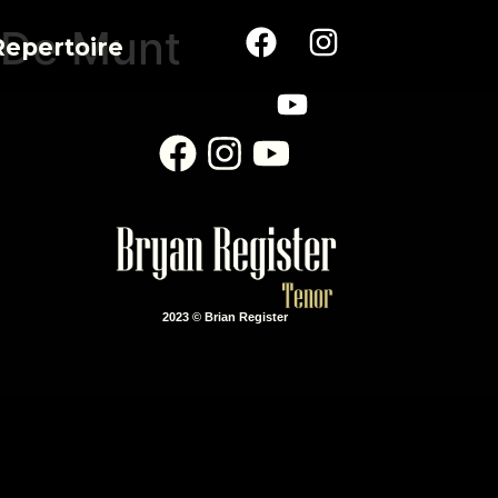
e/De Munt
Repertoire
2023 © Brian Register