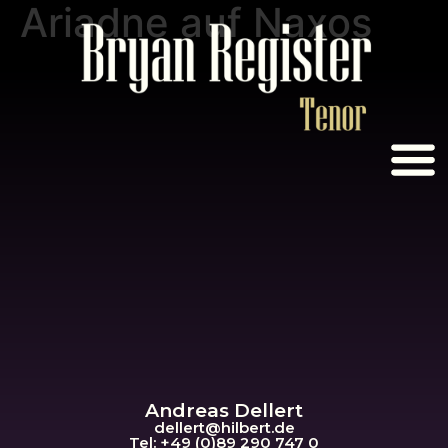
Ariadne auf Naxos
Andreas Dellert
dellert@hil
bert.de
Tel: +49 (0)89 290 747 0