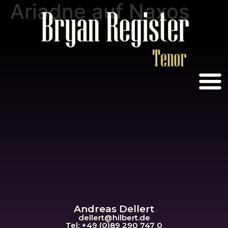
Ariadne auf Naxos
Andreas Dellert
dellert@hil
bert.de
Tel: +49 (0)89 290 747 0