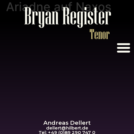
Ariadne auf Naxos
Andreas Dellert
dellert@hil
bert.de
Tel: +49 (0)89 290 747 0