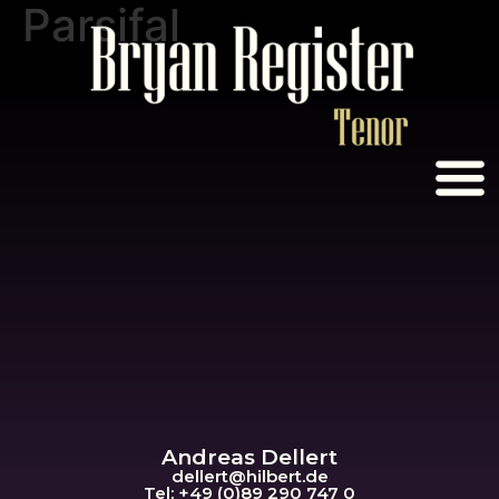
Parsifal
Andreas Dellert
dellert@hil
bert.de
Tel: +49 (0)89 290 747 0