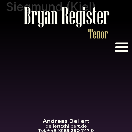
Siegmund (Kiel)
Andreas Dellert
dellert@hil
bert.de
Tel: +49 (0)89 290 747 0